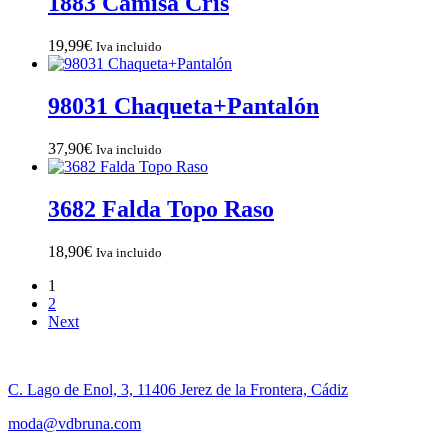
1883 Camisa Cris
19,99
€
Iva incluido
98031 Chaqueta+Pantalón
37,90
€
Iva incluido
3682 Falda Topo Raso
18,90
€
Iva incluido
1
2
Next
C. Lago de Enol, 3, 11406 Jerez de la Frontera, Cádiz
moda@vdbruna.com