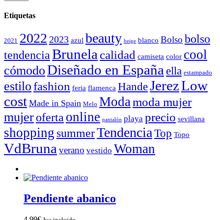
Etiquetas
2022
beauty
bolso
2023
Bolso
azul
blanco
2021
beige
Brunela
cool
calidad
tendencia
camiseta
color
Diseñado en España
cómodo
ella
estampado
Jerez
Low
estilo
fashion
Hande
feria
flamenca
cost
Moda
moda mujer
Made in Spain
Melo
online
mujer
precio
oferta
playa
sevillana
pantalón
Tendencia
shopping
summer
Top
Topo
VdBruna
Woman
verano
vestido
Pendiente abanico
4,99
€
Iva incluido