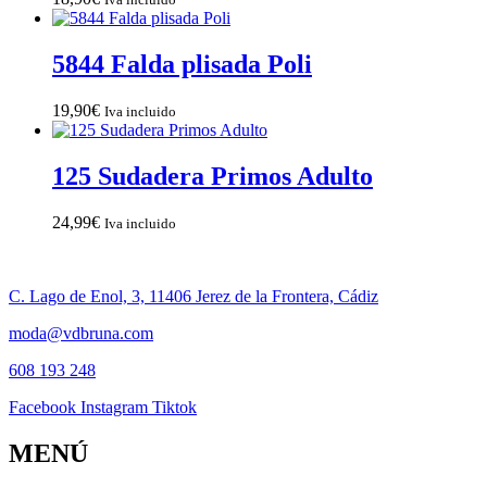
5844 Falda plisada Poli
19,90
€
Iva incluido
125 Sudadera Primos Adulto
24,99
€
Iva incluido
C. Lago de Enol, 3, 11406 Jerez de la Frontera, Cádiz
moda@vdbruna.com
608 193 248
Facebook
Instagram
Tiktok
MENÚ