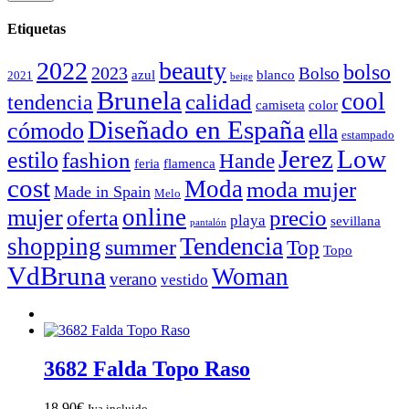
Etiquetas
2022
beauty
bolso
2023
Bolso
azul
blanco
2021
beige
Brunela
cool
calidad
tendencia
camiseta
color
Diseñado en España
cómodo
ella
estampado
Jerez
Low
estilo
fashion
Hande
feria
flamenca
cost
Moda
moda mujer
Made in Spain
Melo
online
mujer
precio
oferta
playa
sevillana
pantalón
Tendencia
shopping
summer
Top
Topo
VdBruna
Woman
verano
vestido
3682 Falda Topo Raso
18,90
€
Iva incluido