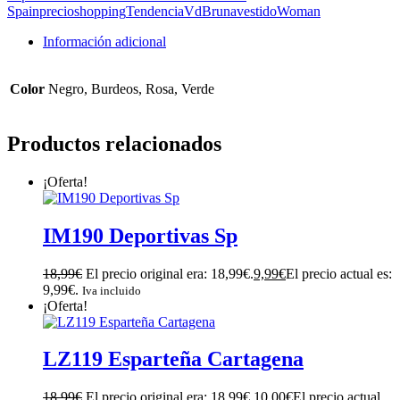
Spain
precio
shopping
Tendencia
VdBruna
vestido
Woman
Información adicional
Color
Negro, Burdeos, Rosa, Verde
Productos relacionados
¡Oferta!
IM190 Deportivas Sp
18,99
€
El precio original era: 18,99€.
9,99
€
El precio actual es:
9,99€.
Iva incluido
¡Oferta!
LZ119 Esparteña Cartagena
18,99
€
El precio original era: 18,99€.
10,00
€
El precio actual