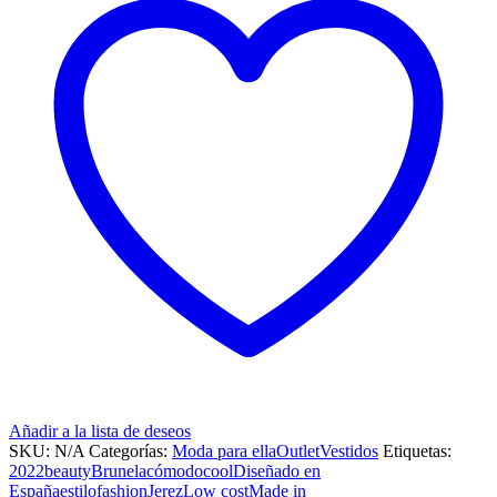
Añadir a la lista de deseos
SKU:
N/A
Categorías:
Moda para ella
Outlet
Vestidos
Etiquetas:
2022
beauty
Brunela
cómodo
cool
Diseñado en
España
estilo
fashion
Jerez
Low cost
Made in