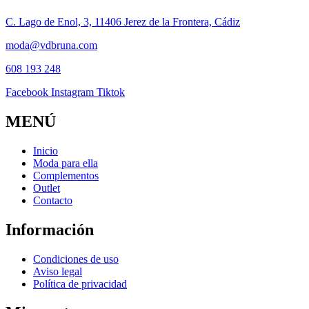
C. Lago de Enol, 3, 11406 Jerez de la Frontera, Cádiz
moda@vdbruna.com
608 193 248
Facebook
Instagram
Tiktok
MENÚ
Inicio
Moda para ella
Complementos
Outlet
Contacto
Información
Condiciones de uso
Aviso legal
Política de privacidad